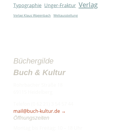
Verlag
Typographie
Unger-Fraktur
Verlag Klaus Wagenbach
Weltausstellung
Büchergilde
Buch & Kultur
Rohrbacher Straße 18
69115 Heidelberg
Telefon (0 62 21) 3 54 57 44
mail@buch-kultur.de
→
Öffnungszeiten
Montag bis Freitag: 10 – 18 Uhr