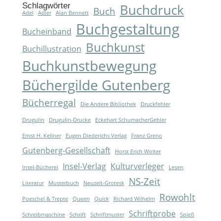
Schlagwörter
Buchdruck
Buch
Adel
Adler
Alan Bennett
Buchgestaltung
Bucheinband
Buchkunst
Buchillustration
Buchkunstbewegung
Büchergilde Gutenberg
Bücherregal
Die Andere Bibliothek
Druckfehler
Drugulin
Drugulin-Drucke
Eckehart SchumacherGebler
Ernst H. Kellner
Eugen Diederichs Verlag
Franz Greno
Gutenberg-Gesellschaft
Horst Erich Wolter
Insel-Verlag
Kulturverleger
Insel-Bücherei
Lesen
NS-Zeit
Literatur
Musterbuch
Neuzeit-Grotesk
Rowohlt
Poeschel & Trepte
Queen
Quick
Richard Wilhelm
Schriftprobe
Schreibmaschine
Schrift
Schriftmuster
Spieß