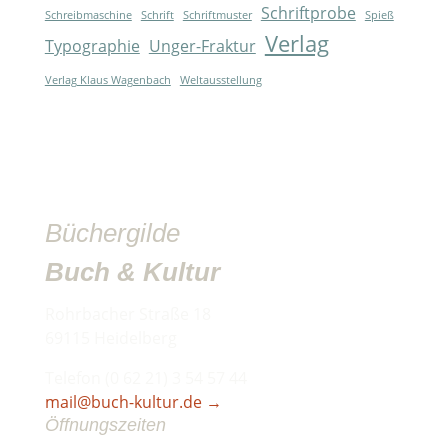
Schriftprobe
Schreibmaschine
Schrift
Schriftmuster
Spieß
Verlag
Typographie
Unger-Fraktur
Verlag Klaus Wagenbach
Weltausstellung
Büchergilde
Buch & Kultur
Rohrbacher Straße 18
69115 Heidelberg
Telefon (0 62 21) 3 54 57 44
mail@buch-kultur.de
→
Öffnungszeiten