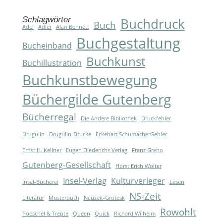
Schlagwörter
Buchdruck
Buch
Adel
Adler
Alan Bennett
Buchgestaltung
Bucheinband
Buchkunst
Buchillustration
Buchkunstbewegung
Büchergilde Gutenberg
Bücherregal
Die Andere Bibliothek
Druckfehler
Drugulin
Drugulin-Drucke
Eckehart SchumacherGebler
Ernst H. Kellner
Eugen Diederichs Verlag
Franz Greno
Gutenberg-Gesellschaft
Horst Erich Wolter
Insel-Verlag
Kulturverleger
Insel-Bücherei
Lesen
NS-Zeit
Literatur
Musterbuch
Neuzeit-Grotesk
Rowohlt
Poeschel & Trepte
Queen
Quick
Richard Wilhelm