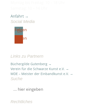
Montag bis Freitag: 10 – 18 Uhr
Samstag: 10 – 14 Uhr
Anfahrt →
Social Media
Folgen
Folgen
Links zu Partnern
Büchergilde Gutenberg →
Verein für die Schwarze Kunst e.V. →
MDE – Meister der Einbandkunst e.V. →
Suche
Suchen
nach:
Rechtliches