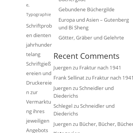
e
,
Gebundene Büchergilde
Typographie
Europa und Asien – Gutenberg
Schriftprob
und Bi Sheng
en dienten
Götter, Gräber und Gelehrte
jahrhunder
Recent Comments
telang
Schriftgieß
Juergen
zu
Fraktur nach 1941
ereien und
Frank Sellinat
zu
Fraktur nach 194
Druckereie
Juergen
zu
Schneidler und
n zur
Diederichs
Vermarktu
Schlegel
zu
Schneidler und
ng ihres
Diederichs
jeweiligen
Juergen
zu
Bücher, Bücher, Büche
Angebots