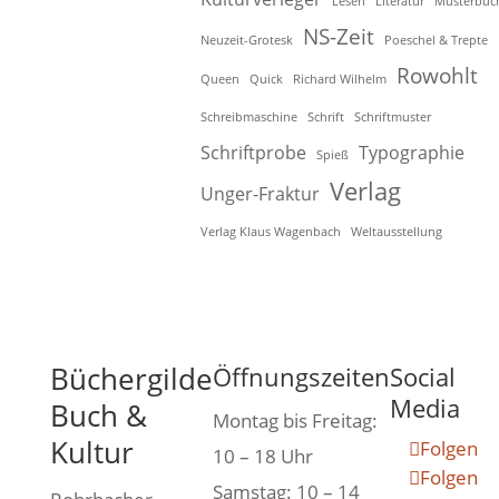
Lesen
Literatur
Musterbuc
NS-Zeit
Neuzeit-Grotesk
Poeschel & Trepte
Rowohlt
Queen
Quick
Richard Wilhelm
Schreibmaschine
Schrift
Schriftmuster
Schriftprobe
Typographie
Spieß
Verlag
Unger-Fraktur
Verlag Klaus Wagenbach
Weltausstellung
Büchergilde
Öffnungszeiten
Social
Media
Buch &
Montag bis Freitag:
Kultur
Folgen
10 – 18 Uhr
Folgen
Samstag: 10 – 14