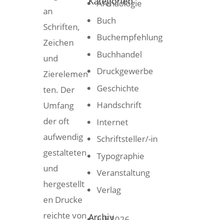
Kategorien
Archäologie
an
Buch
Schriften,
Buchempfehlung
Zeichen
Buchhandel
und
Druckgewerbe
Zierelemen
Geschichte
ten. Der
Handschrift
Umfang
der oft
Internet
aufwendig
Schriftsteller/-in
gestalteten
Typographie
und
Veranstaltung
hergestellt
Verlag
en Drucke
reichte von
Archiv
Juli 2026