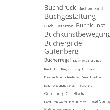
Buchdruck
Bucheinband
Buchgestaltung
Buchkunst
Buchillustration
Buchkunstbewegun
Büchergilde
Gutenberg
Bücherregal
Die Andere Bibliothek
Druckfehler
Drugulin
Drugulin-Drucke
Eckehart SchumacherGebler
Ernst H. Kellner
Eugen Diederichs Verlag
Franz Greno
Gutenberg-Gesellschaft
Insel-Verla
Horst Erich Wolter
Insel-Bücherei
Kulturverleger