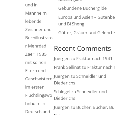
und in
Gebundene Büchergilde
Mannheim
Europa und Asien – Gutenbe
lebende
und Bi Sheng
Zeichner und
Götter, Gräber und Gelehrte
Buchillustrato
r Mehrdad
Recent Comments
Zaeri 1985
Juergen
zu
Fraktur nach 1941
mit seinen
Frank Sellinat
zu
Fraktur nach
Eltern und
Juergen
zu
Schneidler und
Geschwistern
Diederichs
im ersten
Schlegel
zu
Schneidler und
Flüchtlingswo
Diederichs
hnheim in
Juergen
zu
Bücher, Bücher, Bü
Deutschland