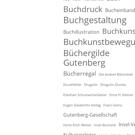
Buchdruck
Bucheinban
Buchgestaltung
Buchkuns
Buchillustration
Buchkunstbeweg
Büchergilde
Gutenberg
Bücherregal
Die Andere Bibliothek
Druckfehler
Drugulin
Drugulin-Drucke
Eckehart SchumacherGebler
Ernst H. Kellner
Eugen Diederichs Verlag
Franz Greno
Gutenberg-Gesellschaft
Insel-V
Horst Erich Wolter
Insel-Bücherei
Kulturverleger