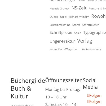
Lesen
Literatur
Must
NS-Zeit
Neuzeit-Grotesk
Poeschel & Tr
Rowoh
Queen
Quick
Richard Wilhelm
Schreibmaschine
Schrift
Schriftmuster
Schriftprobe
Typographie
Spieß
Verlag
Unger-Fraktur
Verlag Klaus Wagenbach
Weltausstellung
Büchergilde
Öffnungszeiten
Social
Media
Buch &
Montag bis Freitag:
Kultur
Folgen
10 – 18 Uhr
Folgen
Samstag: 10 – 14