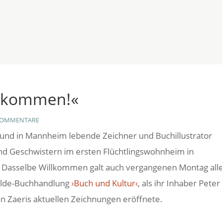
GEN
BUCHEMPFEHLUNG
BÜCHERGILDE
NISANI KERAMIK
illkommen!«
KOMMENTARE
nd in Mannheim lebende Zeichner und Buchillustrator
nd Geschwistern im ersten Flüchtlingswohnheim in
. Dasselbe Willkommen galt auch vergangenen Montag all
gilde-Buchhandlung
›Buch und Kultur‹
, als ihr Inhaber Peter
n Zaeris aktuellen Zeichnungen eröffnete.