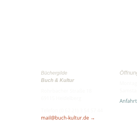
Öffnun
Büchergilde
Buch & Kultur
Montag 
Samstag
Rohrbacher Straße 18
69115 Heidelberg
Anfahr
Telefon (0 62 21) 3 54 57 44
mail@buch-kultur.de
→