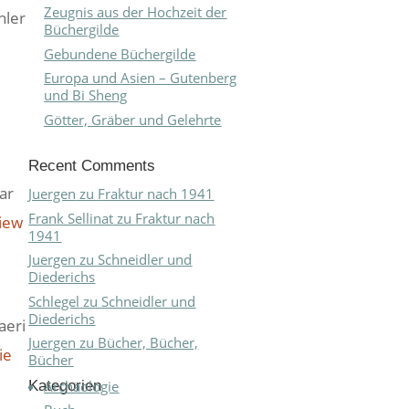
Zeugnis aus der Hochzeit der
hler
Büchergilde
Gebundene Büchergilde
Europa und Asien – Gutenberg
und Bi Sheng
Götter, Gräber und Gelehrte
Recent Comments
ar
Juergen
zu
Fraktur nach 1941
Frank Sellinat
zu
Fraktur nach
view
1941
Juergen
zu
Schneidler und
Diederichs
Schlegel
zu
Schneidler und
Diederichs
aeri
Juergen
zu
Bücher, Bücher,
ie
Bücher
Kategorien
Archäologie