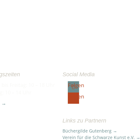
gszeiten
Social Media
bis Freitag: 10 – 18 Uhr
Folgen
: 10 – 14 Uhr
Folgen
t →
Links zu Partnern
Büchergilde Gutenberg →
Verein für die Schwarze Kunst e.V. 