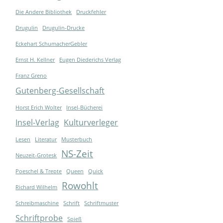
Die Andere Bibliothek
Druckfehler
Drugulin
Drugulin-Drucke
Eckehart SchumacherGebler
Ernst H. Kellner
Eugen Diederichs Verlag
Franz Greno
Gutenberg-Gesellschaft
Horst Erich Wolter
Insel-Bücherei
Insel-Verlag
Kulturverleger
Lesen
Literatur
Musterbuch
NS-Zeit
Neuzeit-Grotesk
Poeschel & Trepte
Queen
Quick
Rowohlt
Richard Wilhelm
Schreibmaschine
Schrift
Schriftmuster
Schriftprobe
Spieß