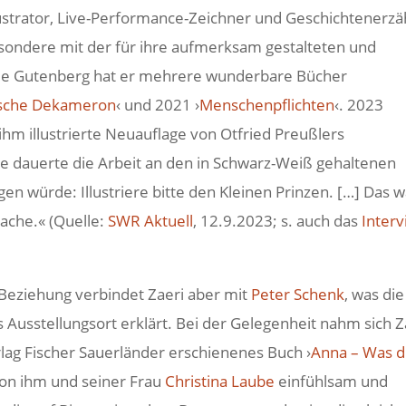
llustrator, Live-Performance-Zeichner und Geschichtenerzä
sondere mit der für ihre aufmerksam gestalteten und
ilde Gutenberg hat er mehrere wunderbare Bücher
ische Dekameron
‹ und 2021 ›
Menschenpflichten
‹. 2023
hm illustrierte Neuauflage von Otfried Preußlers
hre dauerte die Arbeit an den in Schwarz-Weiß gehaltenen
en würde: Illustriere bitte den Kleinen Prinzen. […] Das w
Sache.« (Quelle:
SWR Aktuell
, 12.9.2023; s. auch das
Inter
 Beziehung verbindet Zaeri aber mit
Peter Schenk
, was die
Ausstellungsort erklärt. Bei der Gelegenheit nahm sich Z
erlag Fischer Sauerländer erschienenes Buch ›
Anna – Was d
e von ihm und seiner Frau
Christina Laube
einfühlsam und