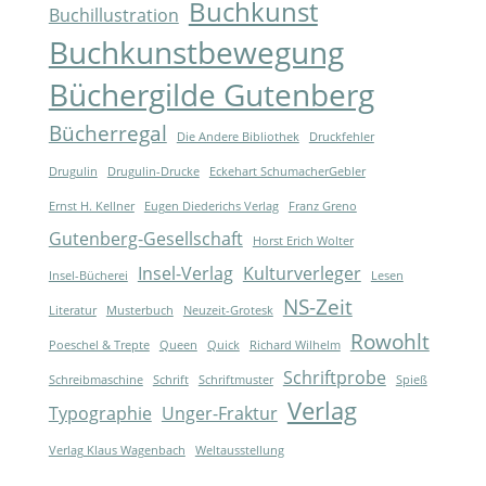
Buchkunst
Buchillustration
Buchkunstbewegung
Büchergilde Gutenberg
Bücherregal
Die Andere Bibliothek
Druckfehler
Drugulin
Drugulin-Drucke
Eckehart SchumacherGebler
Ernst H. Kellner
Eugen Diederichs Verlag
Franz Greno
Gutenberg-Gesellschaft
Horst Erich Wolter
Insel-Verlag
Kulturverleger
Insel-Bücherei
Lesen
NS-Zeit
Literatur
Musterbuch
Neuzeit-Grotesk
Rowohlt
Poeschel & Trepte
Queen
Quick
Richard Wilhelm
Schriftprobe
Schreibmaschine
Schrift
Schriftmuster
Spieß
Verlag
Typographie
Unger-Fraktur
Verlag Klaus Wagenbach
Weltausstellung