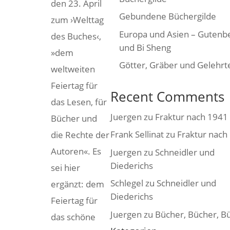
den 23. April
Gebundene Büchergilde
zum ›Welttag
Europa und Asien – Gutenb
des Buches‹,
und Bi Sheng
»dem
Götter, Gräber und Gelehrt
weltweiten
Feiertag für
Recent Comments
das Lesen, für
Juergen
zu
Fraktur nach 1941
Bücher und
Frank Sellinat
zu
Fraktur nach
die Rechte der
Autoren«. Es
Juergen
zu
Schneidler und
Diederichs
sei hier
Schlegel
zu
Schneidler und
ergänzt: dem
Diederichs
Feiertag für
Juergen
zu
Bücher, Bücher, B
das schöne