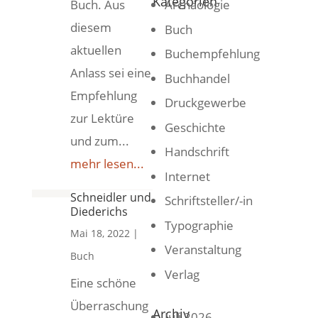
Kategorien
Buch. Aus
Archäologie
diesem
Buch
aktuellen
Buchempfehlung
Anlass sei eine
Buchhandel
Empfehlung
Druckgewerbe
zur Lektüre
Geschichte
und zum...
Handschrift
mehr lesen...
Internet
Schneidler und
Schriftsteller/-in
Diederichs
Typographie
Mai 18, 2022
|
Veranstaltung
Buch
Verlag
Eine schöne
Überraschung
Archiv
Juli 2026