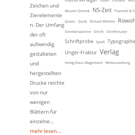
Lesen
Literatur
Mus
Zeichen und
NS-Zeit
Neuzeit-Grotesk
Poeschel & T
Zierelemente
Rowoh
Queen
Quick
Richard Wilhelm
n. Der Umfang
Schreibmaschine
Schrift
Schriftmuster
der oft
Schriftprobe
Typographi
Spieß
aufwendig
Verlag
Unger-Fraktur
gestalteten
und
Verlag Klaus Wagenbach
Weltausstellung
hergestellten
Drucke reichte
von nur
wenigen
Blättern für
einzelne...
mehr lesen...