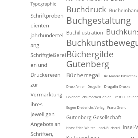
Typographie
Buchdruck
Bucheinban
Schriftproben
Buchgestaltung
dienten
Buchkun
Buchillustration
jahrhundertel
Buchkunstbeweg
ang
Büchergilde
Schriftgießerei
Gutenberg
en und
Bücherregal
Druckereien
Die Andere Bibliothek
zur
Druckfehler
Drugulin
Drugulin-Drucke
Vermarktung
Eckehart SchumacherGebler
Ernst H. Kellner
ihres
Eugen Diederichs Verlag
Franz Greno
jeweiligen
Gutenberg-Gesellschaft
Angebots an
Insel-
Horst Erich Wolter
Insel-Bücherei
Schriften,
Kulturverleger