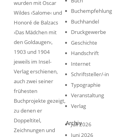
Buch
wurden mit Oscar
Buchempfehlung
Wildes ›Salome‹ und
Buchhandel
Honoré de Balzacs
Druckgewerbe
›Das Mädchen mit
den Goldaugen‹,
Geschichte
1903 und 1904
Handschrift
jeweils im Insel-
Internet
Verlag erschienen,
Schriftsteller/-in
auch zwei seiner
Typographie
frühesten
Veranstaltung
Buchprojekte gezeigt,
Verlag
zu denen er
Doppeltitel,
Archiv
Juli 2026
Zeichnungen und
Juni 2026