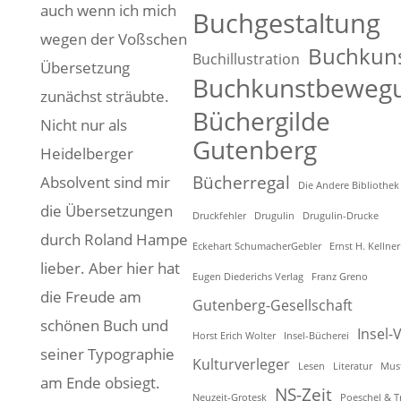
auch wenn ich mich
Buchgestaltung
wegen der Voßschen
Buchkun
Buchillustration
Übersetzung
Buchkunstbeweg
zunächst sträubte.
Büchergilde
Nicht nur als
Gutenberg
Heidelberger
Bücherregal
Absolvent sind mir
Die Andere Bibliothek
die Übersetzungen
Druckfehler
Drugulin
Drugulin-Drucke
durch Roland Hampe
Eckehart SchumacherGebler
Ernst H. Kellner
lieber. Aber hier hat
Eugen Diederichs Verlag
Franz Greno
die Freude am
Gutenberg-Gesellschaft
schönen Buch und
Insel-
Horst Erich Wolter
Insel-Bücherei
seiner Typographie
Kulturverleger
Lesen
Literatur
Mus
am Ende obsiegt.
NS-Zeit
Neuzeit-Grotesk
Poeschel & T