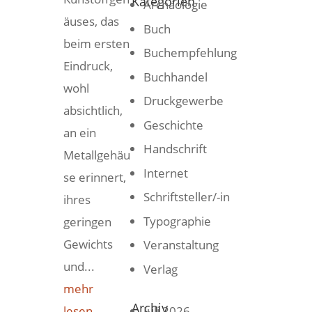
Kategorien
Archäologie
äuses, das
Buch
beim ersten
Buchempfehlung
Eindruck,
Buchhandel
wohl
Druckgewerbe
absichtlich,
Geschichte
an ein
Handschrift
Metallgehäu
Internet
se erinnert,
Schriftsteller/-in
ihres
Typographie
geringen
Gewichts
Veranstaltung
und...
Verlag
mehr
Archiv
lesen...
Juli 2026