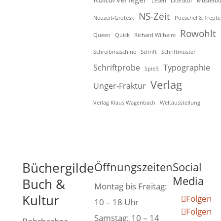
Lesen
Literatur
Musterb
NS-Zeit
Neuzeit-Grotesk
Poeschel & Trepte
Rowohlt
Queen
Quick
Richard Wilhelm
Schreibmaschine
Schrift
Schriftmuster
Schriftprobe
Typographie
Spieß
Verlag
Unger-Fraktur
Verlag Klaus Wagenbach
Weltausstellung
Büchergilde
Öffnungszeiten
Social
Media
Buch &
Montag bis Freitag:
Kultur
Folgen
10 – 18 Uhr
Folgen
Samstag: 10 – 14