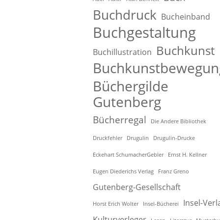
Buchdruck
Bucheinband
Buchgestaltung
Buchkunst
Buchillustration
Buchkunstbewegun
Büchergilde
Gutenberg
Bücherregal
Die Andere Bibliothek
Druckfehler
Drugulin
Drugulin-Drucke
Eckehart SchumacherGebler
Ernst H. Kellner
Eugen Diederichs Verlag
Franz Greno
Gutenberg-Gesellschaft
Insel-Verl
Horst Erich Wolter
Insel-Bücherei
Kulturverleger