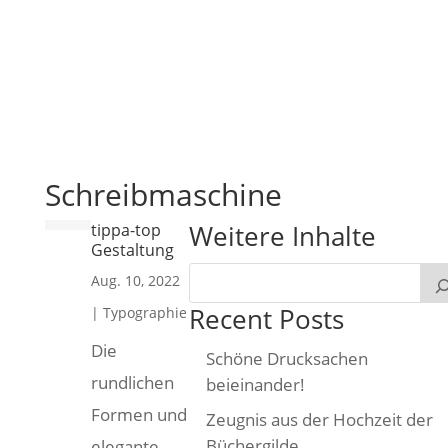
Schreibmaschine
Weitere Inhalte
tippa-top
Gestaltung
Aug. 10, 2022
Recent Posts
|
Typographie
Die
Schöne Drucksachen
rundlichen
beieinander!
Formen und
Zeugnis aus der Hochzeit der
Büchergilde
elegante