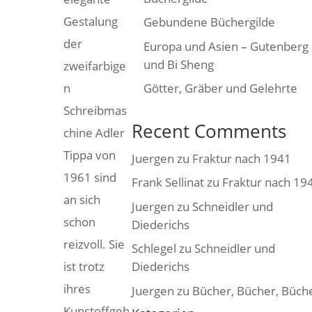
Gestalung
Gebundene Büchergilde
der
Europa und Asien – Gutenberg
und Bi Sheng
zweifarbige
n
Götter, Gräber und Gelehrte
Schreibmas
Recent Comments
chine Adler
Tippa von
Juergen
zu
Fraktur nach 1941
1961 sind
Frank Sellinat
zu
Fraktur nach 19
an sich
Juergen
zu
Schneidler und
schon
Diederichs
reizvoll. Sie
Schlegel
zu
Schneidler und
ist trotz
Diederichs
ihres
Juergen
zu
Bücher, Bücher, Büch
Kunstoffgeh