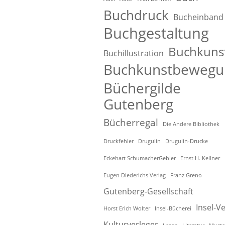
Buchdruck
Bucheinband
Buchgestaltung
Buchkuns
Buchillustration
Buchkunstbewegu
Büchergilde
Gutenberg
Bücherregal
Die Andere Bibliothek
Druckfehler
Drugulin
Drugulin-Drucke
Eckehart SchumacherGebler
Ernst H. Kellner
Eugen Diederichs Verlag
Franz Greno
Gutenberg-Gesellschaft
Insel-V
Horst Erich Wolter
Insel-Bücherei
Kulturverleger