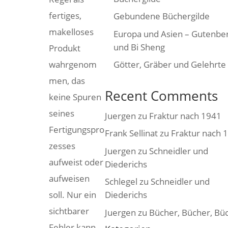
fertiges,
Gebundene Büchergilde
makelloses
Europa und Asien – Gutenbe
und Bi Sheng
Produkt
wahrgenom
Götter, Gräber und Gelehrte
men, das
Recent Comments
keine Spuren
seines
Juergen
zu
Fraktur nach 1941
Fertigungspro
Frank Sellinat
zu
Fraktur nach 
zesses
Juergen
zu
Schneidler und
aufweist oder
Diederichs
aufweisen
Schlegel
zu
Schneidler und
soll. Nur ein
Diederichs
sichtbarer
Juergen
zu
Bücher, Bücher, Bü
Fehler kann