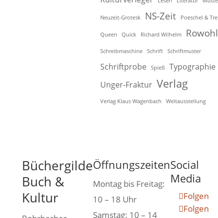
Lesen
Literatur
Muste
NS-Zeit
Neuzeit-Grotesk
Poeschel & Tre
Rowohl
Queen
Quick
Richard Wilhelm
Schreibmaschine
Schrift
Schriftmuster
Schriftprobe
Typographie
Spieß
Verlag
Unger-Fraktur
Verlag Klaus Wagenbach
Weltausstellung
Büchergilde
Öffnungszeiten
Social
Media
Buch &
Montag bis Freitag:
Kultur
Folgen
10 – 18 Uhr
Folgen
Samstag: 10 – 14