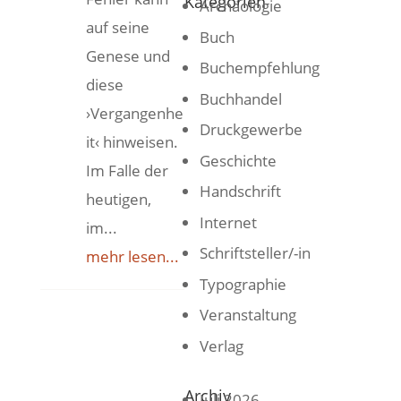
Kategorien
Archäologie
auf seine
Buch
Genese und
Buchempfehlung
diese
Buchhandel
›Vergangenhe
Druckgewerbe
it‹ hinweisen.
Geschichte
Im Falle der
Handschrift
heutigen,
Internet
im...
Schriftsteller/-in
mehr lesen...
Typographie
Veranstaltung
Verlag
Archiv
Juli 2026