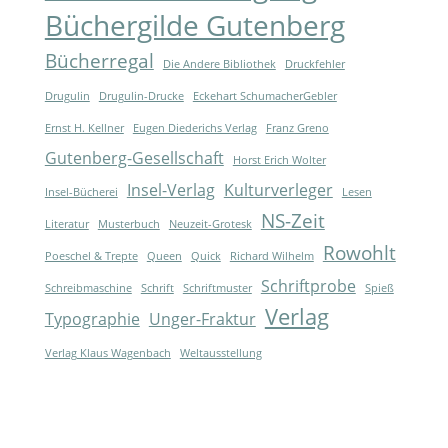
Büchergilde Gutenberg
Bücherregal
Die Andere Bibliothek
Druckfehler
Drugulin
Drugulin-Drucke
Eckehart SchumacherGebler
Ernst H. Kellner
Eugen Diederichs Verlag
Franz Greno
Gutenberg-Gesellschaft
Horst Erich Wolter
Insel-Verlag
Kulturverleger
Insel-Bücherei
Lesen
NS-Zeit
Literatur
Musterbuch
Neuzeit-Grotesk
Rowohlt
Poeschel & Trepte
Queen
Quick
Richard Wilhelm
Schriftprobe
Schreibmaschine
Schrift
Schriftmuster
Spieß
Verlag
Typographie
Unger-Fraktur
Verlag Klaus Wagenbach
Weltausstellung