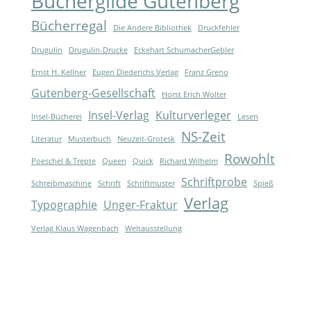
Büchergilde Gutenberg
Bücherregal
Die Andere Bibliothek
Druckfehler
Drugulin
Drugulin-Drucke
Eckehart SchumacherGebler
Ernst H. Kellner
Eugen Diederichs Verlag
Franz Greno
Gutenberg-Gesellschaft
Horst Erich Wolter
Insel-Verlag
Kulturverleger
Insel-Bücherei
Lesen
NS-Zeit
Literatur
Musterbuch
Neuzeit-Grotesk
Rowohlt
Poeschel & Trepte
Queen
Quick
Richard Wilhelm
Schriftprobe
Schreibmaschine
Schrift
Schriftmuster
Spieß
Verlag
Typographie
Unger-Fraktur
Verlag Klaus Wagenbach
Weltausstellung