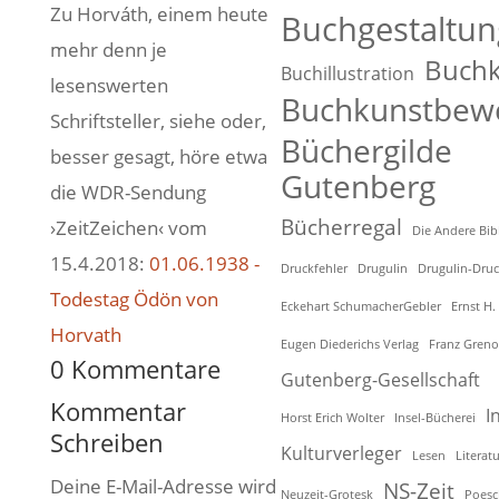
Zu Horváth, einem heute
Buchgestaltun
mehr denn je
Buchk
Buchillustration
lesenswerten
Buchkunstbew
Schriftsteller, siehe oder,
Büchergilde
besser gesagt, höre etwa
Gutenberg
die WDR-Sendung
Bücherregal
›ZeitZeichen‹ vom
Die Andere Bib
15.4.2018:
01.06.1938 -
Druckfehler
Drugulin
Drugulin-Dru
Todestag Ödön von
Eckehart SchumacherGebler
Ernst H.
Horvath
Eugen Diederichs Verlag
Franz Greno
0 Kommentare
Gutenberg-Gesellschaft
Kommentar
I
Horst Erich Wolter
Insel-Bücherei
Schreiben
Kulturverleger
Lesen
Literatu
Deine E-Mail-Adresse wird
NS-Zeit
Neuzeit-Grotesk
Poesc