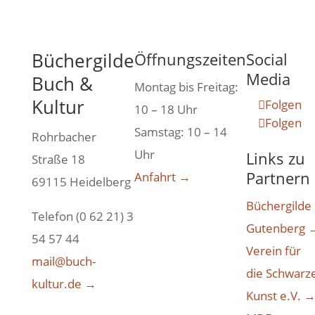
Büchergilde
Öffnungszeiten
Social
Media
Buch &
Montag bis Freitag:
Kultur
Folgen
10 – 18 Uhr
Folgen
Samstag: 10 – 14
Rohrbacher
Uhr
Links zu
Straße 18
Partnern
Anfahrt →
69115 Heidelberg
Büchergilde
Telefon (0 62 21) 3
Gutenberg 
54 57 44
Verein für
mail@buch-
die Schwarz
kultur.de
→
Kunst e.V. 