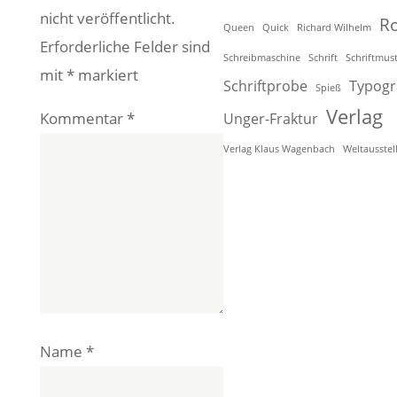
nicht veröffentlicht.
R
Queen
Quick
Richard Wilhelm
Erforderliche Felder sind
Schreibmaschine
Schrift
Schriftmus
mit
*
markiert
Schriftprobe
Typogr
Spieß
Verlag
Kommentar
*
Unger-Fraktur
Verlag Klaus Wagenbach
Weltausstel
Name
*