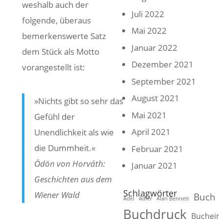
weshalb auch der
Juli 2022
folgende, überaus
Mai 2022
bemerkenswerte Satz
Januar 2022
dem Stück als Motto
Dezember 2021
vorangestellt ist:
September 2021
August 2021
»Nichts gibt so sehr das
Mai 2021
Gefühl der
April 2021
Unendlichkeit als wie
die Dummheit.«
Februar 2021
Ödön von Horváth:
Januar 2021
Geschichten aus dem
Schlagwörter
Wiener Wald
Buch
Adel
Adler
Alan Bennett
Buchdruck
Buchei