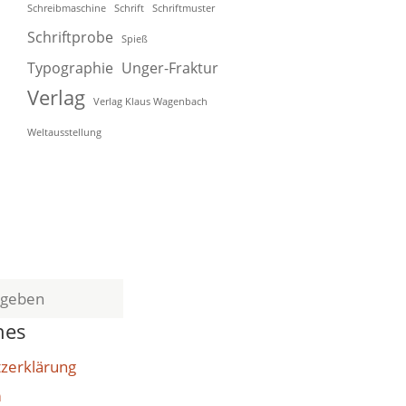
Schreibmaschine
Schrift
Schriftmuster
Schriftprobe
Spieß
Typographie
Unger-Fraktur
Verlag
Verlag Klaus Wagenbach
Weltausstellung
hes
zerklärung
m