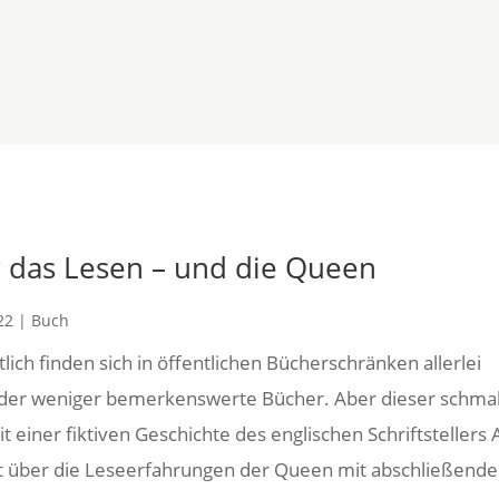
GEN
BUCHEMPFEHLUNG
BÜCHERGILDE
NISANI KERAMIK
 das Lesen – und die Queen
22
|
Buch
lich finden sich in öffentlichen Bücherschränken allerlei
der weniger bemerkenswerte Bücher. Aber dieser schma
tungen
Buchempfehlung
Büchergilde
nisani Keramik
Übe
t einer fiktiven Geschichte des englischen Schriftstellers 
 über die Leseerfahrungen der Queen mit abschließender