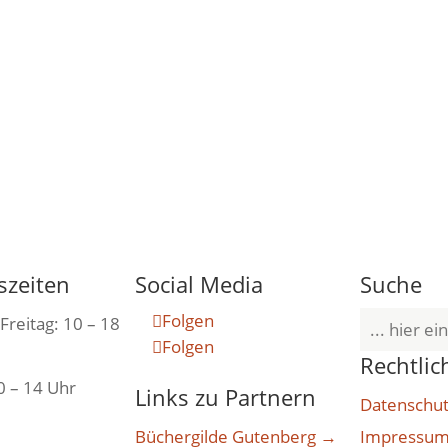
szeiten
Social Media
Suche
Folgen
Suchen
Freitag: 10 – 18
Folgen
nach:
Rechtlic
0 – 14 Uhr
Links zu Partnern
Datenschut
Büchergilde Gutenberg →
Impressu