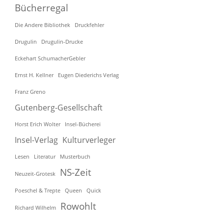
Bücherregal
Die Andere Bibliothek
Druckfehler
Drugulin
Drugulin-Drucke
Eckehart SchumacherGebler
Ernst H. Kellner
Eugen Diederichs Verlag
Franz Greno
Gutenberg-Gesellschaft
Horst Erich Wolter
Insel-Bücherei
Insel-Verlag
Kulturverleger
Lesen
Literatur
Musterbuch
NS-Zeit
Neuzeit-Grotesk
Poeschel & Trepte
Queen
Quick
Rowohlt
Richard Wilhelm