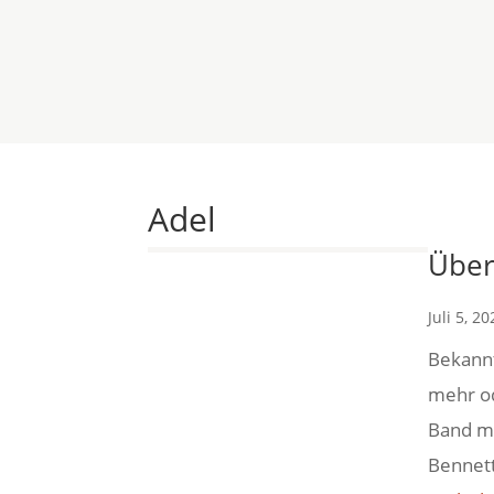
HOME
VERANSTALTUN
Adel
Über
Juli 5, 20
Bekannt
mehr o
Home
Veranstal
Band mi
Bennett