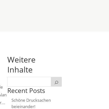
ÜBER UNS
BLOG
Weitere
Inhalte
le
Recent Posts
r uns
Blog
Alan
Schöne Drucksachen
...
beieinander!