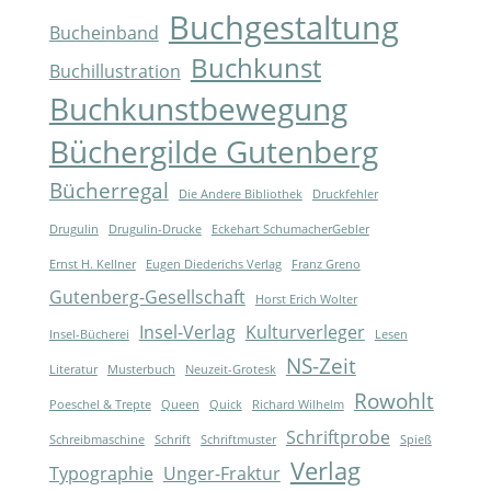
Buchgestaltung
Bucheinband
Buchkunst
Buchillustration
Buchkunstbewegung
Büchergilde Gutenberg
Bücherregal
Die Andere Bibliothek
Druckfehler
Drugulin
Drugulin-Drucke
Eckehart SchumacherGebler
Ernst H. Kellner
Eugen Diederichs Verlag
Franz Greno
Gutenberg-Gesellschaft
Horst Erich Wolter
Insel-Verlag
Kulturverleger
Insel-Bücherei
Lesen
NS-Zeit
Literatur
Musterbuch
Neuzeit-Grotesk
Rowohlt
Poeschel & Trepte
Queen
Quick
Richard Wilhelm
Schriftprobe
Schreibmaschine
Schrift
Schriftmuster
Spieß
Verlag
Typographie
Unger-Fraktur