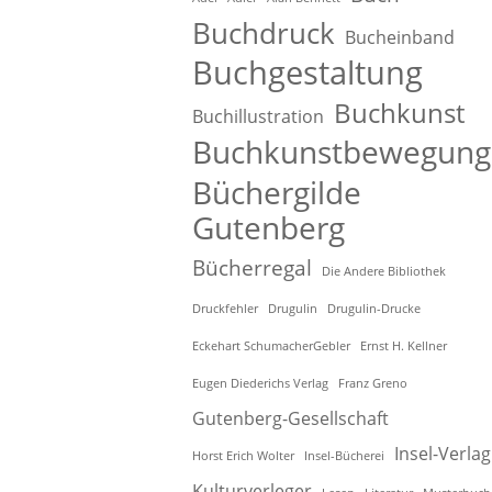
Buchdruck
Bucheinband
Buchgestaltung
Buchkunst
Buchillustration
Buchkunstbewegung
Büchergilde
Gutenberg
Bücherregal
Die Andere Bibliothek
Druckfehler
Drugulin
Drugulin-Drucke
Eckehart SchumacherGebler
Ernst H. Kellner
Eugen Diederichs Verlag
Franz Greno
Gutenberg-Gesellschaft
Insel-Verlag
Horst Erich Wolter
Insel-Bücherei
Kulturverleger