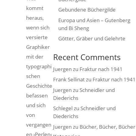
kommt
Gebundene Büchergilde
heraus,
Europa und Asien – Gutenberg
wenn sich
und Bi Sheng
versierte
Götter, Gräber und Gelehrte
Graphiker
Recent Comments
mit der
typographi
Juergen
zu
Fraktur nach 1941
schen
Frank Sellinat
zu
Fraktur nach 1941
Geschichte
Juergen
zu
Schneidler und
befassen
Diederichs
und sich
Schlegel
zu
Schneidler und
von
Diederichs
vergangen
Juergen
zu
Bücher, Bücher, Bücher
en ›Perlen‹