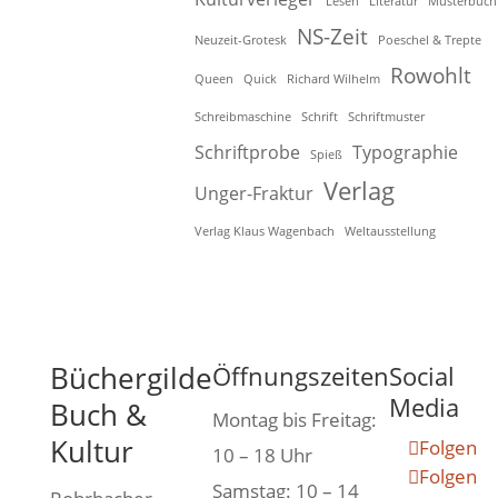
Lesen
Literatur
Musterbuch
NS-Zeit
Neuzeit-Grotesk
Poeschel & Trepte
Rowohlt
Queen
Quick
Richard Wilhelm
Schreibmaschine
Schrift
Schriftmuster
Schriftprobe
Typographie
Spieß
Verlag
Unger-Fraktur
Verlag Klaus Wagenbach
Weltausstellung
Büchergilde
Öffnungszeiten
Social
Media
Buch &
Montag bis Freitag:
Kultur
Folgen
10 – 18 Uhr
Folgen
Samstag: 10 – 14