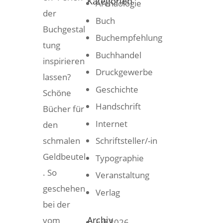
Kategorien
Archäologie
der
Buch
Buchgestal
Buchempfehlung
tung
Buchhandel
inspirieren
Druckgewerbe
lassen?
Geschichte
Schöne
Handschrift
Bücher für
Internet
den
schmalen
Schriftsteller/-in
Geldbeutel
Typographie
. So
Veranstaltung
geschehen
Verlag
bei der
Archiv
vom
Juli 2026