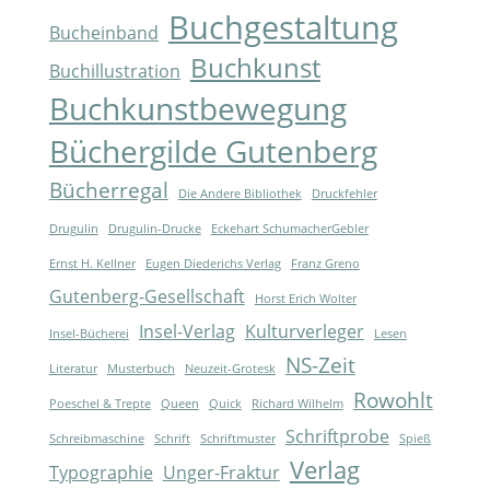
Buchgestaltung
Bucheinband
Buchkunst
Buchillustration
Buchkunstbewegung
Büchergilde Gutenberg
Bücherregal
Die Andere Bibliothek
Druckfehler
Drugulin
Drugulin-Drucke
Eckehart SchumacherGebler
Ernst H. Kellner
Eugen Diederichs Verlag
Franz Greno
Gutenberg-Gesellschaft
Horst Erich Wolter
Insel-Verlag
Kulturverleger
Insel-Bücherei
Lesen
NS-Zeit
Literatur
Musterbuch
Neuzeit-Grotesk
Rowohlt
Poeschel & Trepte
Queen
Quick
Richard Wilhelm
Schriftprobe
Schreibmaschine
Schrift
Schriftmuster
Spieß
Verlag
Typographie
Unger-Fraktur