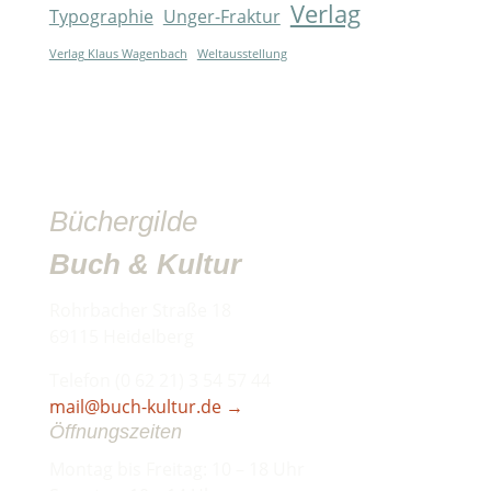
Verlag
Typographie
Unger-Fraktur
Verlag Klaus Wagenbach
Weltausstellung
Büchergilde
Buch & Kultur
Rohrbacher Straße 18
69115 Heidelberg
Telefon (0 62 21) 3 54 57 44
mail@buch-kultur.de
→
Öffnungszeiten
Montag bis Freitag: 10 – 18 Uhr