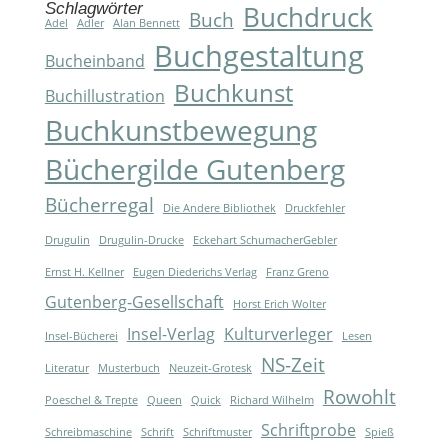
Schlagwörter
Buchdruck
Buch
Adel
Adler
Alan Bennett
Buchgestaltung
Bucheinband
Buchkunst
Buchillustration
Buchkunstbewegung
Büchergilde Gutenberg
Bücherregal
Die Andere Bibliothek
Druckfehler
Drugulin
Drugulin-Drucke
Eckehart SchumacherGebler
Ernst H. Kellner
Eugen Diederichs Verlag
Franz Greno
Gutenberg-Gesellschaft
Horst Erich Wolter
Insel-Verlag
Kulturverleger
Insel-Bücherei
Lesen
NS-Zeit
Literatur
Musterbuch
Neuzeit-Grotesk
Rowohlt
Poeschel & Trepte
Queen
Quick
Richard Wilhelm
Schriftprobe
Schreibmaschine
Schrift
Schriftmuster
Spieß