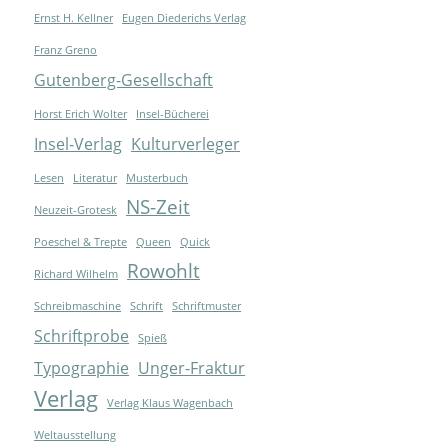
Ernst H. Kellner
Eugen Diederichs Verlag
Franz Greno
Gutenberg-Gesellschaft
Horst Erich Wolter
Insel-Bücherei
Insel-Verlag
Kulturverleger
Lesen
Literatur
Musterbuch
NS-Zeit
Neuzeit-Grotesk
Poeschel & Trepte
Queen
Quick
Rowohlt
Richard Wilhelm
Schreibmaschine
Schrift
Schriftmuster
Schriftprobe
Spieß
Typographie
Unger-Fraktur
Verlag
Verlag Klaus Wagenbach
Weltausstellung