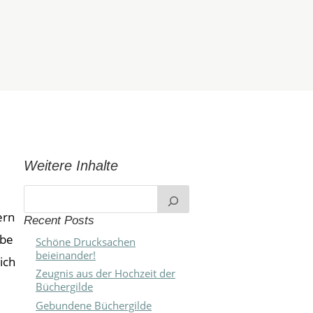
ÜBER UNS
BLOG
Weitere Inhalte
ern
Recent Posts
abe
Schöne Drucksachen
beieinander!
ich
Zeugnis aus der Hochzeit der
Büchergilde
Gebundene Büchergilde