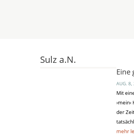
HOME
VERANSTALTUN
Sulz a.N.
Eine 
AUG. 8,
Mit ein
›mein‹ 
der Zei
tatsächl
mehr le