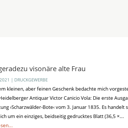
GEN
BUCHEMPFEHLUNG
BÜCHERGILDE
NISANI KERAMIK
geradezu visonäre alte Frau
 2021
|
DRUCKGEWERBE
em kleinen, aber feinen Geschenk bedachte mich vorgest
Heidelberger Antiquar Victor Canicio Vola: Die erste Ausg
tung ›Scharzwälder-Bote‹ vom 3. Januar 1835. Es handelt s
ich um ein einziges, beidseitig gedrucktes Blatt (36,5 ×...
sen...