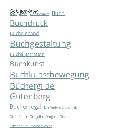
Schlagwörter
Buch
Adel
Adler
Alan Bennett
Buchdruck
Bucheinband
Buchgestaltung
Buchillustration
Buchkunst
Buchkunstbewegung
Büchergilde
Gutenberg
Bücherregal
Die Andere Bibliothek
Druckfehler
Drugulin
Drugulin-Drucke
Eckehart SchumacherGebler