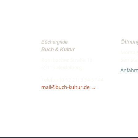
Öffnun
Büchergilde
Buch & Kultur
Montag 
Samstag
Rohrbacher Straße 18
69115 Heidelberg
Anfahr
Telefon (0 62 21) 3 54 57 44
mail@buch-kultur.de
→