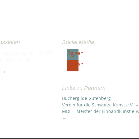
gszeiten
Social Media
bis Freitag: 10 – 18 Uhr
Folgen
: 10 – 14 Uhr
Folgen
t →
Links zu Partnern
Büchergilde Gutenberg →
Verein für die Schwarze Kunst e.V. 
MDE – Meister der Einbandkunst e.V
→